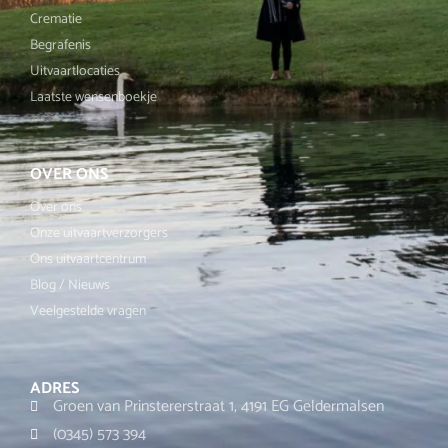
Crematie
Begrafenis
Uitvaartlocaties
Laatste wensenboekje
OVER ONS
Over ons
Onze uitvaartverzorgers
Ons uitvaartcentrum
Blog / Nieuws
Veelgestelde vragen
ADRES
Groen van Prinstererstraat 1, 4191 EG Geldermalsen
(0345) 573 394