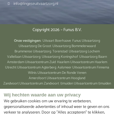
info@lingeseuitvaartzorg.nl
Copyright 2026 – Funus B.V.
Onze vestigingen:
Uitvaart Boerhaave
Funus Uitvaartzorg
Uitvaartzorg De Groot
Uitvaartzorg Bommelerwaard
Brummense Uitvaartzorg
Torenstad
Uitvaartzorg Lochem
Valleilaan Uitvaartzorg
Uitvaartzorg Koningshof
Uitvaartzorg Baarn
Amsterdam Uitvaartcentrum Zuid
Haarlem Uitvaartcentrum Haarlem
Utrecht Uitvaartcentrum Agterberg
Aalsmeer Uitvaartcentrum Finnema
Wilnis Uitvaartcentrum De Ronde Venen
Amersfoort Uitvaartcentrum Hoogland
Zandvoort Uitvaartcentrum Zandvoort
IJmuiden Uitvaartcentrum IJmuiden
Wij hechten waarde aan uw privacy
We gebruiken cookies om uw ervaring te verbeteren,
gepersonaliseerde advertenties of inhoud weer te geven en ons
verkeer te analyseren. Door op "Alles accepteren" te klikken,