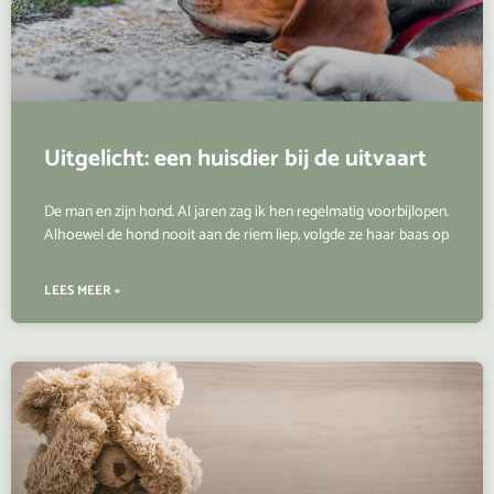
Uitgelicht: een huisdier bij de uitvaart
De man en zijn hond. Al jaren zag ik hen regelmatig voorbijlopen.
Alhoewel de hond nooit aan de riem liep, volgde ze haar baas op
LEES MEER »