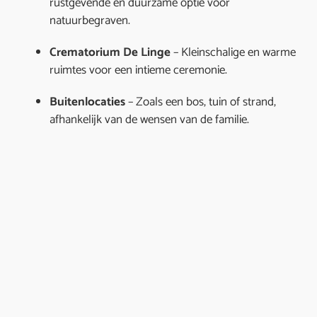
rustgevende en duurzame optie voor
natuurbegraven.
Crematorium De Linge
– Kleinschalige en warme
ruimtes voor een intieme ceremonie.
Buitenlocaties
– Zoals een bos, tuin of strand,
afhankelijk van de wensen van de familie.
Kosten van een
kinderuitvaart
De kosten van een kinderuitvaart variëren afhankelijk
van de gekozen diensten en locatie. In veel gevallen
vergoeden uitvaartverzekeringen de kosten van een
kinderuitvaart geheel of gedeeltelijk.