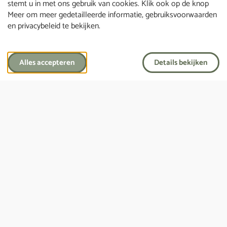
stemt u in met ons gebruik van cookies. Klik ook op de knop
Meer om meer gedetailleerde informatie, gebruiksvoorwaarden
en privacybeleid te bekijken.
Laatste wensenboekje
Het is nooit te vroeg om een laatste wensenboekje
Alles accepteren
Details bekijken
in te vullen.
Vraag een laatste wensenboekje aan
Hulp nodig?
Wij staan 24/7 klaar om je te helpen.
Bel ons, druk op onderstaande knop.