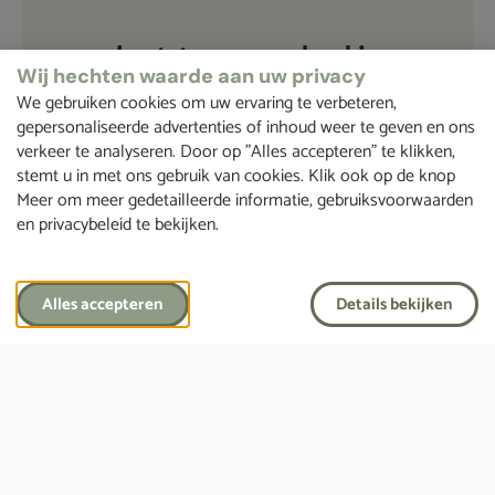
Laatste wensenboekje
Wij hechten waarde aan uw privacy
Het is nooit te vroeg om een laatste wensenboekje
We gebruiken cookies om uw ervaring te verbeteren,
in te vullen.
gepersonaliseerde advertenties of inhoud weer te geven en ons
verkeer te analyseren. Door op "Alles accepteren" te klikken,
stemt u in met ons gebruik van cookies. Klik ook op de knop
Meer om meer gedetailleerde informatie, gebruiksvoorwaarden
Vraag een laatste wensenboekje aan
en privacybeleid te bekijken.
Alles accepteren
Details bekijken
Hulp nodig?
Wij staan 24/7 klaar om je te helpen.
Bel ons, druk op onderstaande knop.