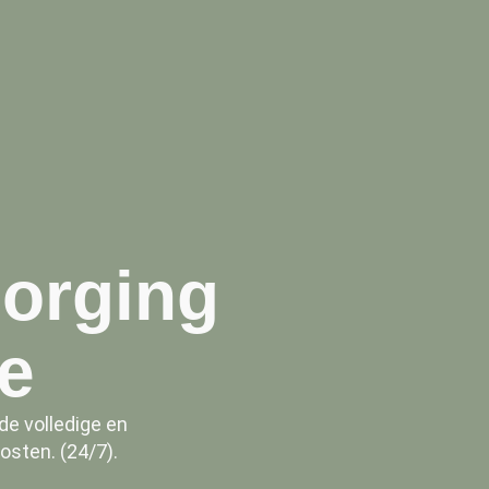
zorging
e
e volledige en
sten. (24/7).