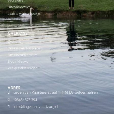
Begrafenis
Uitvaartlocaties
Laatste wensenboekje
OVER ONS
Over ons
Onze uitvaartverzorgers
Ons uitvaartcentrum
Blog / Nieuws
Veelgestelde vragen
ADRES
Groen van Prinstererstraat 1, 4191 EG Geldermalsen
(0345) 573 394
info@lingeseuitvaartzorg.nl