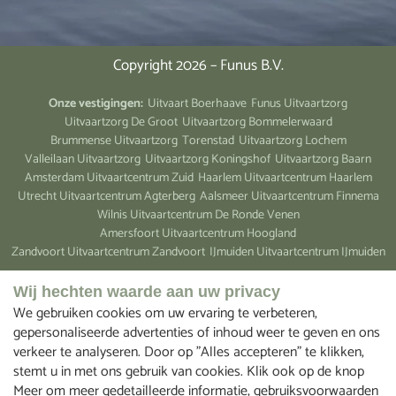
Copyright 2026 – Funus B.V.
Onze vestigingen:
Uitvaart Boerhaave
Funus Uitvaartzorg
Uitvaartzorg De Groot
Uitvaartzorg Bommelerwaard
Brummense Uitvaartzorg
Torenstad
Uitvaartzorg Lochem
Valleilaan Uitvaartzorg
Uitvaartzorg Koningshof
Uitvaartzorg Baarn
Amsterdam Uitvaartcentrum Zuid
Haarlem Uitvaartcentrum Haarlem
Utrecht Uitvaartcentrum Agterberg
Aalsmeer Uitvaartcentrum Finnema
Wilnis Uitvaartcentrum De Ronde Venen
Amersfoort Uitvaartcentrum Hoogland
Zandvoort Uitvaartcentrum Zandvoort
IJmuiden Uitvaartcentrum IJmuiden
Wij hechten waarde aan uw privacy
We gebruiken cookies om uw ervaring te verbeteren,
gepersonaliseerde advertenties of inhoud weer te geven en ons
verkeer te analyseren. Door op "Alles accepteren" te klikken,
stemt u in met ons gebruik van cookies. Klik ook op de knop
Meer om meer gedetailleerde informatie, gebruiksvoorwaarden