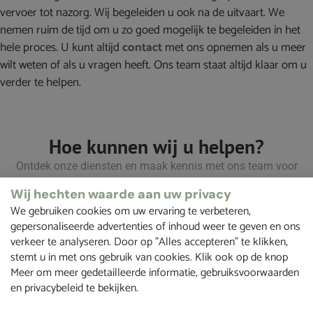
vervoer tot nazorg. Wij begeleiden u ook na de uitvaart. We
nemen ruim de tijd om u zo goed mogelijk te begeleiden in het
hele proces. U kunt altijd
contact
met ons opnemen als u meer
wilt weten of als u vragen heeft. Ons team staat altijd klaar om u
verder te helpen.
Hoe kunnen wij u helpen?
Ontdek onze diensten en maak kennis met ons team voor
een persoonlijke uitvaart in Geldermalsen.
Wij hechten waarde aan uw privacy
We gebruiken cookies om uw ervaring te verbeteren,
gepersonaliseerde advertenties of inhoud weer te geven en ons
verkeer te analyseren. Door op "Alles accepteren" te klikken,
stemt u in met ons gebruik van cookies. Klik ook op de knop
Laatste wensenboekje
Meer om meer gedetailleerde informatie, gebruiksvoorwaarden
en privacybeleid te bekijken.
Het is nooit te vroeg om een laatste wensenboekje
in te vullen.