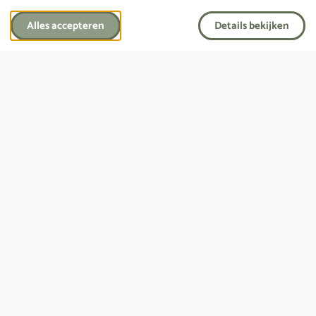
Alles accepteren
Details bekijken
Vraag een laatste wensenboekje aan
Hulp nodig?
Wij staan 24/7 klaar om je te helpen.
Bel ons, druk op onderstaande knop.
Neem contact op