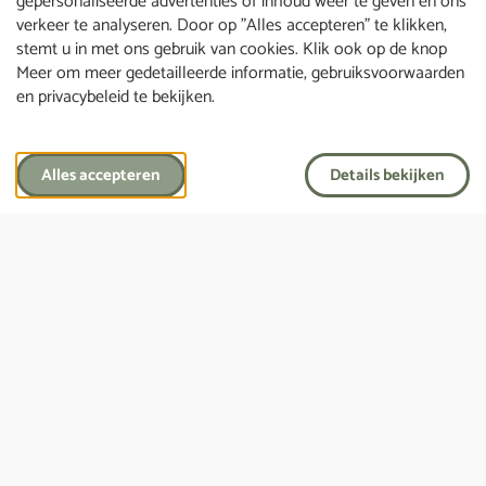
gepersonaliseerde advertenties of inhoud weer te geven en ons
een persoonlijke uitvaart in Geldermalsen.
verkeer te analyseren. Door op "Alles accepteren" te klikken,
stemt u in met ons gebruik van cookies. Klik ook op de knop
Meer om meer gedetailleerde informatie, gebruiksvoorwaarden
en privacybeleid te bekijken.
Laatste wensenboekje
Alles accepteren
Details bekijken
Het is nooit te vroeg om een laatste wensenboekje
in te vullen.
Vraag een laatste wensenboekje aan
Hulp nodig?