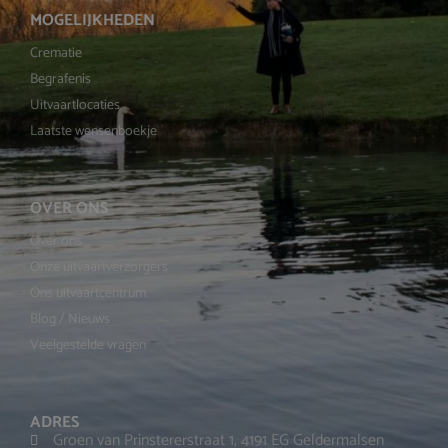
MOGELIJKHEDEN
Crematie
Begrafenis
Uitvaartlocaties
Laatste wensenboekje
OVER ONS
Over ons
Onze uitvaartverzorgers
Ons uitvaartcentrum
Blog / Nieuws
Veelgestelde vragen
ADRES
Groen van Prinstererstraat 1, 4191 EG Geldermalsen